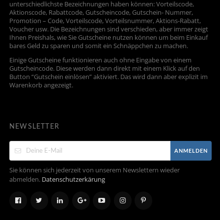
unterschiedlichste Bezeichnungen haben können: Vorteilscode,
Aktionscode, Rabattcode, Gutscheincode, Gutschein- Nummer,
Promotion – Code, Vorteilscode, Vorteilsnummer, Aktions-Rabatt,
Voucher usw. Die Bezeichnungen sind verschieden, aber immer zeigt
Ihnen Preishals, wie Sie Gutscheine nutzen können um beim Einkauf
bares Geld zu sparen und somit ein Schnäppchen zu machen.
Einige Gutscheine funktionieren auch ohne Eingabe von einem
Gutscheincode. Diese werden dann direkt mit einem Klick auf den
Button “Gutschein einlösen” aktiviert. Das wird dann aber explizit im
Warenkorb angezeigt.
NEWSLETTER
ANMELDEN
Sie können sich jederzeit von unserem Newslettern wieder
abmelden.
Datenschutzerkärung