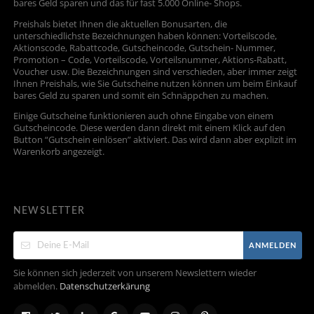
bares Geld sparen und das für fast 5.000 Online- Shops.
Preishals bietet Ihnen die aktuellen Bonusarten, die
unterschiedlichste Bezeichnungen haben können: Vorteilscode,
Aktionscode, Rabattcode, Gutscheincode, Gutschein- Nummer,
Promotion – Code, Vorteilscode, Vorteilsnummer, Aktions-Rabatt,
Voucher usw. Die Bezeichnungen sind verschieden, aber immer zeigt
Ihnen Preishals, wie Sie Gutscheine nutzen können um beim Einkauf
bares Geld zu sparen und somit ein Schnäppchen zu machen.
Einige Gutscheine funktionieren auch ohne Eingabe von einem
Gutscheincode. Diese werden dann direkt mit einem Klick auf den
Button “Gutschein einlösen” aktiviert. Das wird dann aber explizit im
Warenkorb angezeigt.
NEWSLETTER
ANMELDEN
Sie können sich jederzeit von unserem Newslettern wieder
abmelden.
Datenschutzerkärung