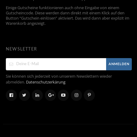
Einige Gutscheine funktionieren auch ohne Eingabe von einem
Gutscheincode. Diese werden dann direkt mit einem Klick auf den
Button “Gutschein einlösen” aktiviert. Das wird dann aber explizit im
Warenkorb angezeigt.
NEWSLETTER
ANMELDEN
Sie können sich jederzeit von unserem Newslettern wieder
abmelden.
Datenschutzerkärung