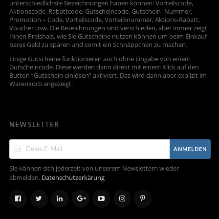
unterschiedlichste Bezeichnungen haben können: Vorteilscode,
Aktionscode, Rabattcode, Gutscheincode, Gutschein- Nummer,
Promotion – Code, Vorteilscode, Vorteilsnummer, Aktions-Rabatt,
Voucher usw. Die Bezeichnungen sind verschieden, aber immer zeigt
Ihnen Preishals, wie Sie Gutscheine nutzen können um beim Einkauf
bares Geld zu sparen und somit ein Schnäppchen zu machen.
Einige Gutscheine funktionieren auch ohne Eingabe von einem
Gutscheincode. Diese werden dann direkt mit einem Klick auf den
Button “Gutschein einlösen” aktiviert. Das wird dann aber explizit im
Warenkorb angezeigt.
NEWSLETTER
ANMELDEN
Sie können sich jederzeit von unserem Newslettern wieder
abmelden.
Datenschutzerkärung