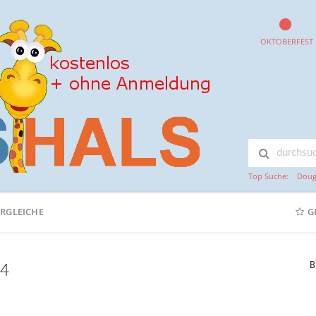
OKTOBERFEST
Top Suche:
Doug
ERGLEICHE
G
B
24