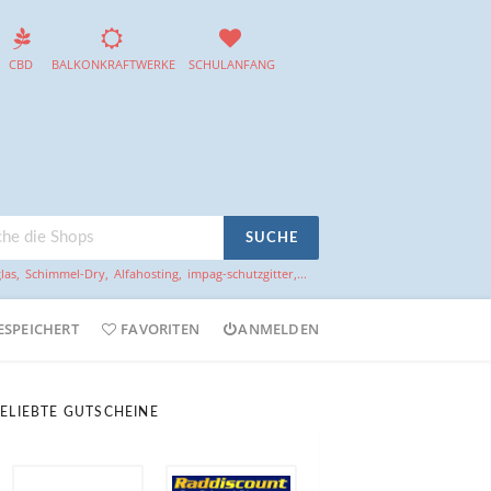
CBD
BALKONKRAFTWERKE
SCHULANFANG
SUCHE
las
,
Schimmel-Dry
,
Alfahosting
,
impag-schutzgitter
,...
ESPEICHERT
FAVORITEN
ANMELDEN
ELIEBTE GUTSCHEINE