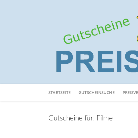
Neuen
Online-
STARTSEITE
GUTSCHEINSUCHE
PREISV
Shop
hinzufügen
Gutscheine für:
Filme