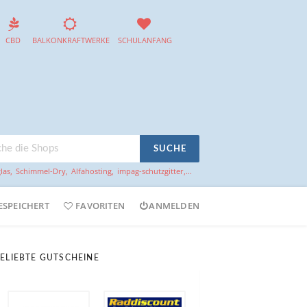
CBD
BALKONKRAFTWERKE
SCHULANFANG
SUCHE
las
,
Schimmel-Dry
,
Alfahosting
,
impag-schutzgitter
,...
ESPEICHERT
FAVORITEN
ANMELDEN
ELIEBTE GUTSCHEINE