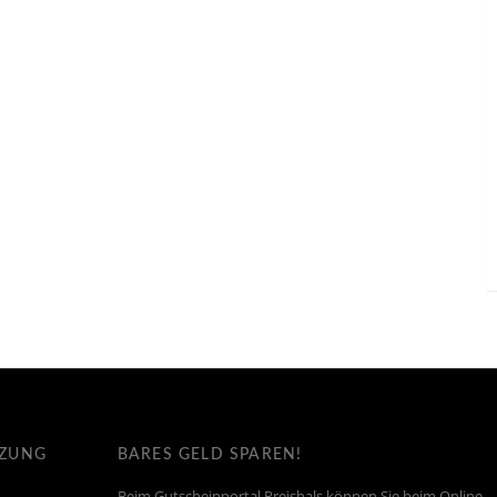
TZUNG
BARES GELD SPAREN!
Beim Gutscheinportal Preishals können Sie beim Online-