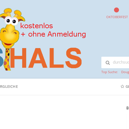
OKTOBERFEST
Top Suche:
Doug
ERGLEICHE
G
B