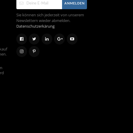
ANMELDEN
Sie können sich jederzeit von unserem
Newslettern wieder abmelden.
Datenschutzerkärung
kauf
hen.
em
ird