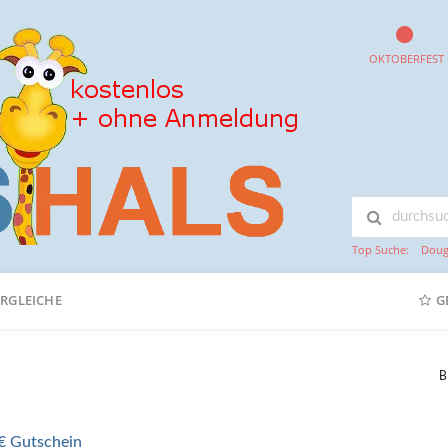
OKTOBERFEST
Top Suche:
Doug
ERGLEICHE
G
B
 € Gutschein