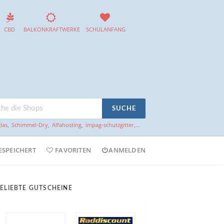
CBD
BALKONKRAFTWERKE
SCHULANFANG
SUCHE
las
,
Schimmel-Dry
,
Alfahosting
,
impag-schutzgitter
,...
ESPEICHERT
FAVORITEN
ANMELDEN
ELIEBTE GUTSCHEINE