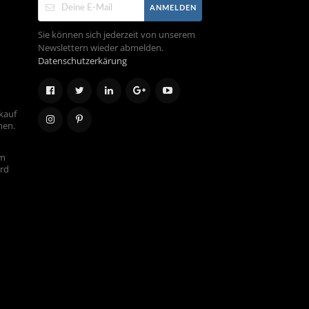
ANMELDEN
Sie können sich jederzeit von unserem
Newslettern wieder abmelden.
Datenschutzerkärung
kauf
hen.
em
ird