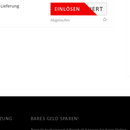
 Lieferung
KTIVIERT
EINLÖSEN
Abgelaufen
TZUNG
BARES GELD SPAREN!
Beim Gutscheinportal Preishals können Sie beim Online-