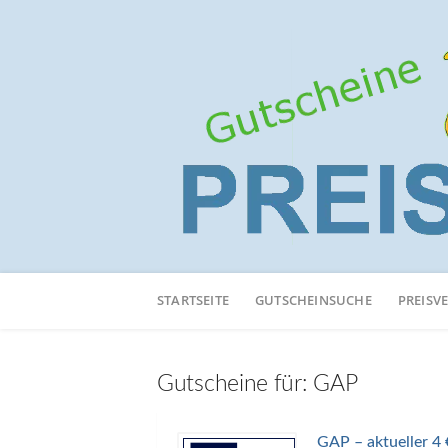
Neuen
Online-
STARTSEITE
GUTSCHEINSUCHE
PREISV
Shop
hinzufügen
Gutscheine für:
GAP
GAP – aktueller 4