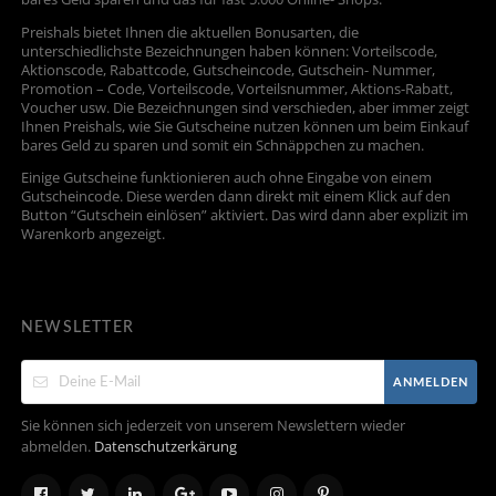
Preishals bietet Ihnen die aktuellen Bonusarten, die
unterschiedlichste Bezeichnungen haben können: Vorteilscode,
Aktionscode, Rabattcode, Gutscheincode, Gutschein- Nummer,
Promotion – Code, Vorteilscode, Vorteilsnummer, Aktions-Rabatt,
Voucher usw. Die Bezeichnungen sind verschieden, aber immer zeigt
Ihnen Preishals, wie Sie Gutscheine nutzen können um beim Einkauf
bares Geld zu sparen und somit ein Schnäppchen zu machen.
Einige Gutscheine funktionieren auch ohne Eingabe von einem
Gutscheincode. Diese werden dann direkt mit einem Klick auf den
Button “Gutschein einlösen” aktiviert. Das wird dann aber explizit im
Warenkorb angezeigt.
NEWSLETTER
ANMELDEN
Sie können sich jederzeit von unserem Newslettern wieder
abmelden.
Datenschutzerkärung