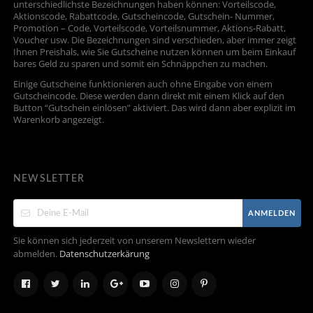
unterschiedlichste Bezeichnungen haben können: Vorteilscode,
Aktionscode, Rabattcode, Gutscheincode, Gutschein- Nummer,
Promotion – Code, Vorteilscode, Vorteilsnummer, Aktions-Rabatt,
Voucher usw. Die Bezeichnungen sind verschieden, aber immer zeigt
Ihnen Preishals, wie Sie Gutscheine nutzen können um beim Einkauf
bares Geld zu sparen und somit ein Schnäppchen zu machen.
Einige Gutscheine funktionieren auch ohne Eingabe von einem
Gutscheincode. Diese werden dann direkt mit einem Klick auf den
Button “Gutschein einlösen” aktiviert. Das wird dann aber explizit im
Warenkorb angezeigt.
NEWSLETTER
ANMELDEN
Sie können sich jederzeit von unserem Newslettern wieder
abmelden.
Datenschutzerkärung