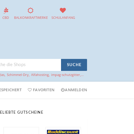
CBD
BALKONKRAFTWERKE
SCHULANFANG
SUCHE
las
,
Schimmel-Dry
,
Alfahosting
,
impag-schutzgitter
,...
ESPEICHERT
FAVORITEN
ANMELDEN
ELIEBTE GUTSCHEINE