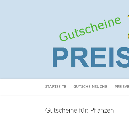
Neuen
Online-
STARTSEITE
GUTSCHEINSUCHE
PREISV
Shop
hinzufügen
Gutscheine für:
Pflanzen