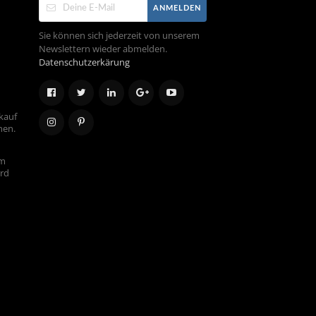
ANMELDEN
Sie können sich jederzeit von unserem
Newslettern wieder abmelden.
Datenschutzerkärung
kauf
hen.
em
ird