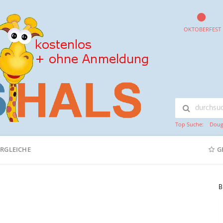
OKTOBERFEST
Top Suche:
Doug
ERGLEICHE
G
B