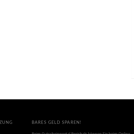
TZUNG
BARES GELD SPAREN!
Beim Gutscheinportal Preishals können Sie beim Online-