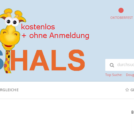
OKTOBERFEST
Top Suche:
Doug
ERGLEICHE
G
B