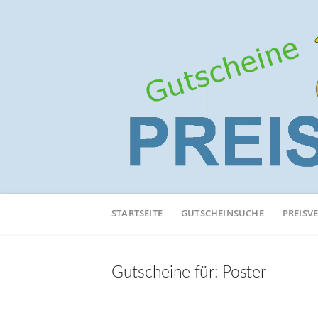
Neuen
Online-
STARTSEITE
GUTSCHEINSUCHE
PREISV
Shop
hinzufügen
Gutscheine für:
Poster