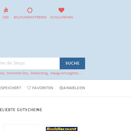
CBD
BALKONKRAFTWERKE
SCHULANFANG
SUCHE
las
,
Schimmel-Dry
,
Alfahosting
,
impag-schutzgitter
,...
ESPEICHERT
FAVORITEN
ANMELDEN
ELIEBTE GUTSCHEINE