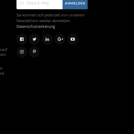
ANMELDEN
Sie können sich jederzeit von unserem
Newslettern wieder abmelden.
Datenschutzerkärung
kauf
hen.
em
ird