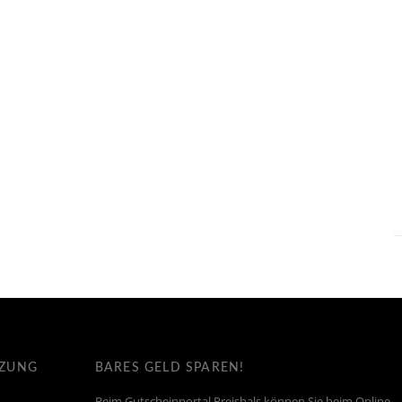
TZUNG
BARES GELD SPAREN!
Beim Gutscheinportal Preishals können Sie beim Online-