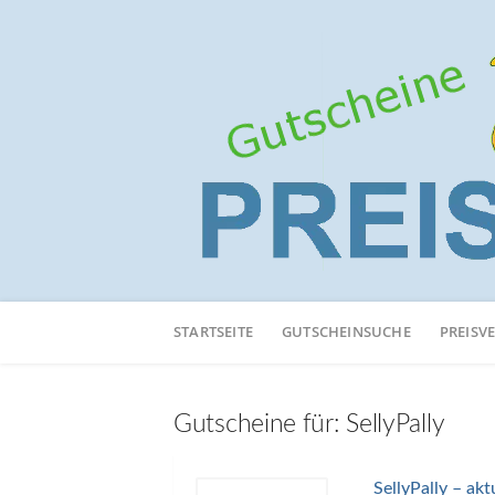
Neuen
Online-
STARTSEITE
GUTSCHEINSUCHE
PREISV
Shop
hinzufügen
Gutscheine für:
SellyPally
SellyPally – akt