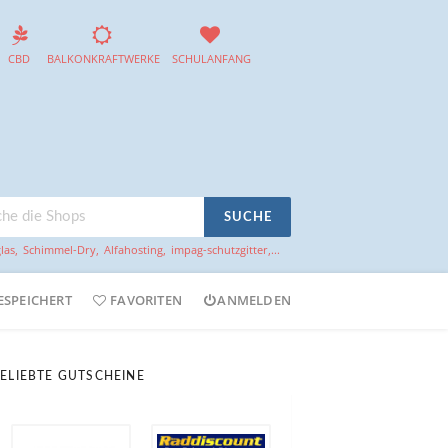
CBD
BALKONKRAFTWERKE
SCHULANFANG
SUCHE
las
,
Schimmel-Dry
,
Alfahosting
,
impag-schutzgitter
,...
ESPEICHERT
FAVORITEN
ANMELDEN
ELIEBTE GUTSCHEINE