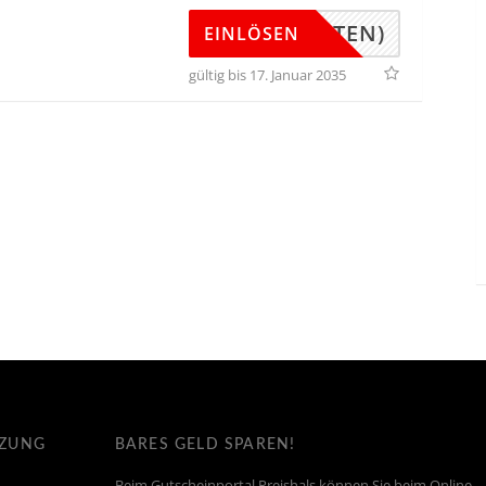
(UNTEN)
EINLÖSEN
gültig bis 17. Januar 2035
TZUNG
BARES GELD SPAREN!
Beim Gutscheinportal Preishals können Sie beim Online-