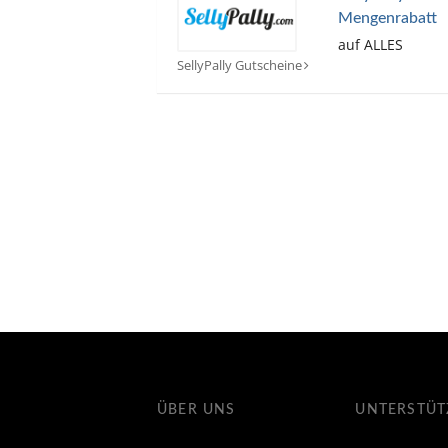
Mengenrabatt
auf ALLES
SellyPally Gutscheine
ÜBER UNS
UNTERSTÜ