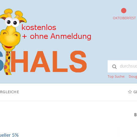
OKTOBERFEST
Top Suche:
Doug
ERGLEICHE
G
B
ueller 5%