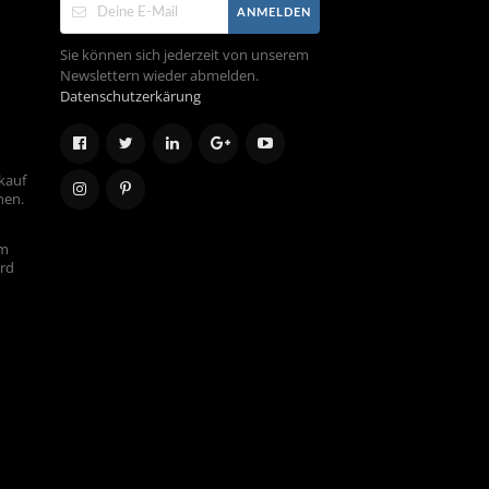
ANMELDEN
Sie können sich jederzeit von unserem
Newslettern wieder abmelden.
Datenschutzerkärung
kauf
hen.
em
ird