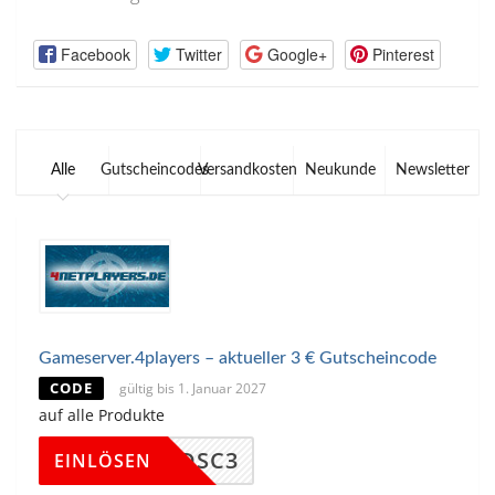
Facebook
Twitter
Google+
Pinterest
Alle
Gutscheincodes
Versandkosten
Neukunde
Newsletter
Gameserver.4players – aktueller 3 € Gutscheincode
CODE
gültig bis 1. Januar 2027
auf alle Produkte
DSC3
EINLÖSEN