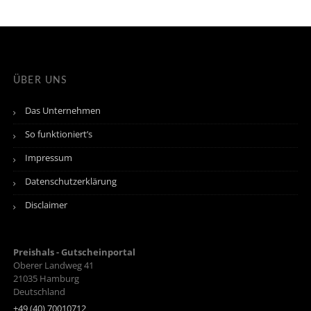
ÜBER UNS
Das Unternehmen
So funktioniert’s
Impressum
Datenschutzerklärung
Disclaimer
Preishals - Gutscheinportal
Oberer Landweg 41
21035
Hamburg
Deutschland
+49 (40) 70010712