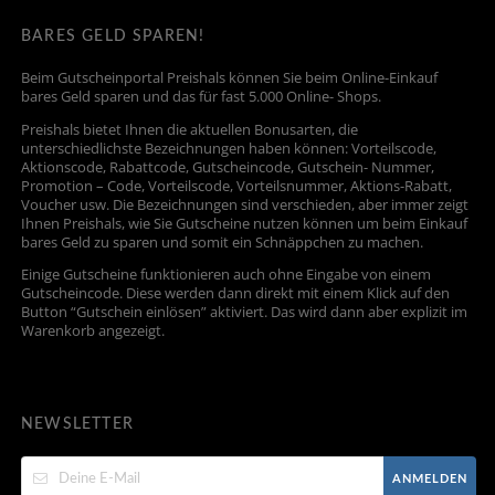
BARES GELD SPAREN!
Beim Gutscheinportal Preishals können Sie beim Online-Einkauf
bares Geld sparen und das für fast 5.000 Online- Shops.
Preishals bietet Ihnen die aktuellen Bonusarten, die
unterschiedlichste Bezeichnungen haben können: Vorteilscode,
Aktionscode, Rabattcode, Gutscheincode, Gutschein- Nummer,
Promotion – Code, Vorteilscode, Vorteilsnummer, Aktions-Rabatt,
Voucher usw. Die Bezeichnungen sind verschieden, aber immer zeigt
Ihnen Preishals, wie Sie Gutscheine nutzen können um beim Einkauf
bares Geld zu sparen und somit ein Schnäppchen zu machen.
Einige Gutscheine funktionieren auch ohne Eingabe von einem
Gutscheincode. Diese werden dann direkt mit einem Klick auf den
Button “Gutschein einlösen” aktiviert. Das wird dann aber explizit im
Warenkorb angezeigt.
NEWSLETTER
ANMELDEN