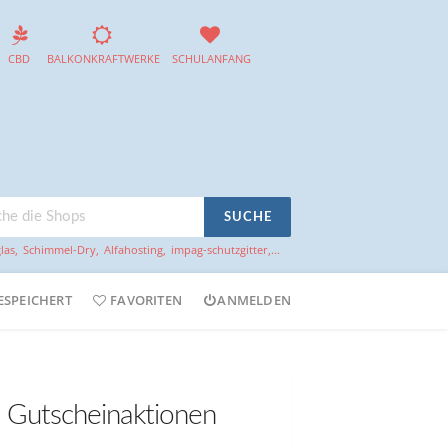
CBD
BALKONKRAFTWERKE
SCHULANFANG
SUCHE
las
,
Schimmel-Dry
,
Alfahosting
,
impag-schutzgitter
,...
ESPEICHERT
FAVORITEN
ANMELDEN
 Gutscheinaktionen