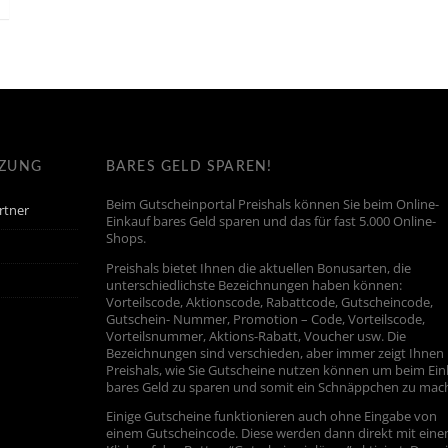
TZUNG
BARES GELD SPAREN!
Beim Gutscheinportal Preishals können Sie beim Online-
rtner
Einkauf bares Geld sparen und das für fast 5.000 Online-
Shops.
Preishals bietet Ihnen die aktuellen Bonusarten, die
unterschiedlichste Bezeichnungen haben können:
Vorteilscode, Aktionscode, Rabattcode, Gutscheincode,
Gutschein- Nummer, Promotion – Code, Vorteilscode,
Vorteilsnummer, Aktions-Rabatt, Voucher usw. Die
Bezeichnungen sind verschieden, aber immer zeigt Ihnen
Preishals, wie Sie Gutscheine nutzen können um beim Ein
bares Geld zu sparen und somit ein Schnäppchen zu mac
Einige Gutscheine funktionieren auch ohne Eingabe von
einem Gutscheincode. Diese werden dann direkt mit ein