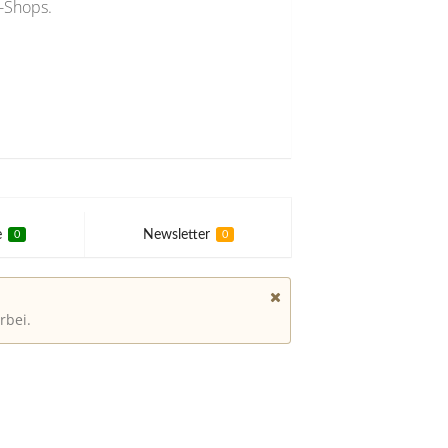
-Shops.
e
Newsletter
0
0
rbei.