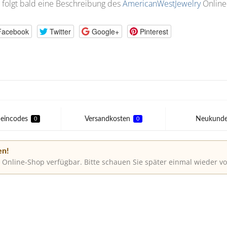
 folgt bald eine Beschreibung des
AmericanWestJewelry
Online
Facebook
Twitter
Google+
Pinterest
eincodes
Versandkosten
Neukund
0
0
en!
 Online-Shop verfügbar. Bitte schauen Sie später einmal wieder vo