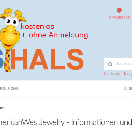
OKTOBERFEST
Top Suche:
Doug
ERGLEICHE
G
RY
ericanWestJewelry - Informationen und