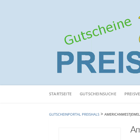
Neuen
Online-
STARTSEITE
GUTSCHEINSUCHE
PREISV
Shop
hinzufügen
>
GUTSCHEINPORTAL PREISHALS
AMERICANWESTJEWEL
Am