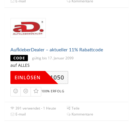
E-mail
Kommentare
AufkleberDealer – aktueller 11% Rabattcode
CODE
gültig bis 17. Januar 2099
auf ALLES
CELL1050
EINLÖSEN
100% ERFOLG
391 verwendet - 1 Heute
Teile
E-mail
Kommentare