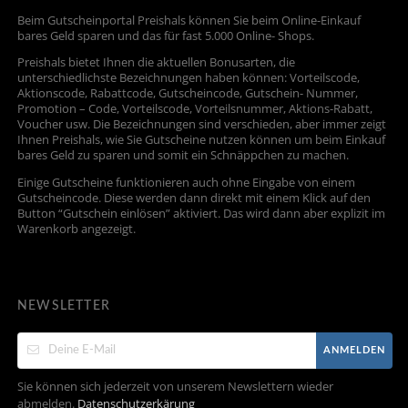
Beim Gutscheinportal Preishals können Sie beim Online-Einkauf
bares Geld sparen und das für fast 5.000 Online- Shops.
Preishals bietet Ihnen die aktuellen Bonusarten, die
unterschiedlichste Bezeichnungen haben können: Vorteilscode,
Aktionscode, Rabattcode, Gutscheincode, Gutschein- Nummer,
Promotion – Code, Vorteilscode, Vorteilsnummer, Aktions-Rabatt,
Voucher usw. Die Bezeichnungen sind verschieden, aber immer zeigt
Ihnen Preishals, wie Sie Gutscheine nutzen können um beim Einkauf
bares Geld zu sparen und somit ein Schnäppchen zu machen.
Einige Gutscheine funktionieren auch ohne Eingabe von einem
Gutscheincode. Diese werden dann direkt mit einem Klick auf den
Button “Gutschein einlösen” aktiviert. Das wird dann aber explizit im
Warenkorb angezeigt.
NEWSLETTER
ANMELDEN
Sie können sich jederzeit von unserem Newslettern wieder
abmelden.
Datenschutzerkärung