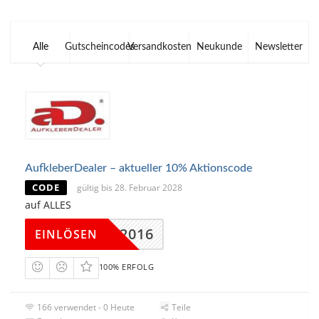
Alle
Gutscheincodes
Versandkosten
Neukunde
Newsletter
AufkleberDealer – aktueller 10% Aktionscode
CODE
gültig bis 28. Februar 2028
auf ALLES
C3382016
EINLÖSEN
100% ERFOLG
166 verwendet - 0 Heute
Teile