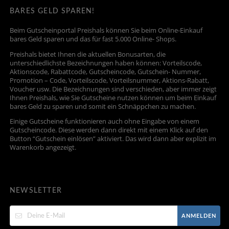
BARES GELD SPAREN!
Beim Gutscheinportal Preishals können Sie beim Online-Einkauf
bares Geld sparen und das für fast 5.000 Online- Shops.
Preishals bietet Ihnen die aktuellen Bonusarten, die
unterschiedlichste Bezeichnungen haben können: Vorteilscode,
Aktionscode, Rabattcode, Gutscheincode, Gutschein- Nummer,
Promotion – Code, Vorteilscode, Vorteilsnummer, Aktions-Rabatt,
Voucher usw. Die Bezeichnungen sind verschieden, aber immer zeigt
Ihnen Preishals, wie Sie Gutscheine nutzen können um beim Einkauf
bares Geld zu sparen und somit ein Schnäppchen zu machen.
Einige Gutscheine funktionieren auch ohne Eingabe von einem
Gutscheincode. Diese werden dann direkt mit einem Klick auf den
Button “Gutschein einlösen” aktiviert. Das wird dann aber explizit im
Warenkorb angezeigt.
NEWSLETTER
ANMELDEN