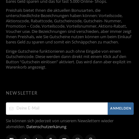
bares Geld sparen und das für fast 5.000 Online- Shops.
Preishals bietet Ihnen die aktuellen Bonusarten, die
unterschiedlichste Bezeichnungen haben können: Vorteilscode,
Aktionscode, Rabattcode, Gutscheincode, Gutschein- Nummer,
Promotion – Code, Vorteilscode, Vorteilsnummer, Aktions-Rabatt,
Voucher usw. Die Bezeichnungen sind verschieden, aber immer zeigt
Ihnen Preishals, wie Sie Gutscheine nutzen können um beim Einkauf
bares Geld zu sparen und somit ein Schnäppchen zu machen.
Einige Gutscheine funktionieren auch ohne Eingabe von einem
Gutscheincode. Diese werden dann direkt mit einem Klick auf den
Button “Gutschein einlösen” aktiviert. Das wird dann aber explizit im
Warenkorb angezeigt.
NEWSLETTER
ANMELDEN
Sie können sich jederzeit von unserem Newslettern wieder
abmelden.
Datenschutzerkärung