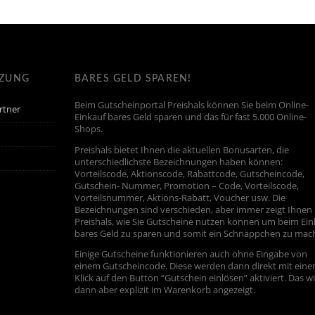
TZUNG
BARES GELD SPAREN!
Beim Gutscheinportal Preishals können Sie beim Online-
rtner
Einkauf bares Geld sparen und das für fast 5.000 Online-
Shops.
Preishals bietet Ihnen die aktuellen Bonusarten, die
unterschiedlichste Bezeichnungen haben können:
Vorteilscode, Aktionscode, Rabattcode, Gutscheincode,
Gutschein- Nummer, Promotion – Code, Vorteilscode,
Vorteilsnummer, Aktions-Rabatt, Voucher usw. Die
Bezeichnungen sind verschieden, aber immer zeigt Ihnen
Preishals, wie Sie Gutscheine nutzen können um beim Ein
bares Geld zu sparen und somit ein Schnäppchen zu mac
Einige Gutscheine funktionieren auch ohne Eingabe von
einem Gutscheincode. Diese werden dann direkt mit ein
Klick auf den Button “Gutschein einlösen” aktiviert. Das w
dann aber explizit im Warenkorb angezeigt.