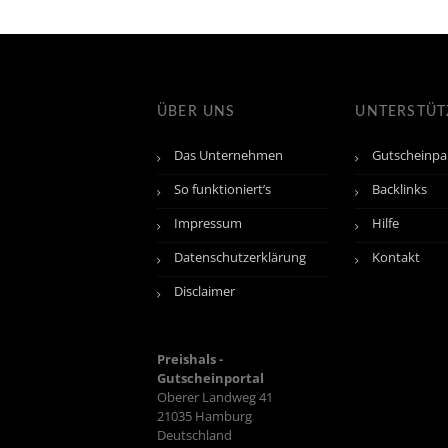
ÜBER UNS
UNTERSTÜ
Das Unternehmen
Gutscheinpa
So funktioniert’s
Backlinks
Impressum
Hilfe
Datenschutzerklärung
Kontakt
Disclaimer
Preishals -
Gutscheinportal
Oberer Landweg 41
21035
Hamburg
Deutschland