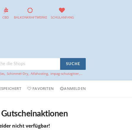
CBD
BALKONKRAFTWERKE
SCHULANFANG
SUCHE
las
,
Schimmel-Dry
,
Alfahosting
,
impag-schutzgitter
,...
ESPEICHERT
FAVORITEN
ANMELDEN
d Gutscheinaktionen
leider nicht verfügbar!