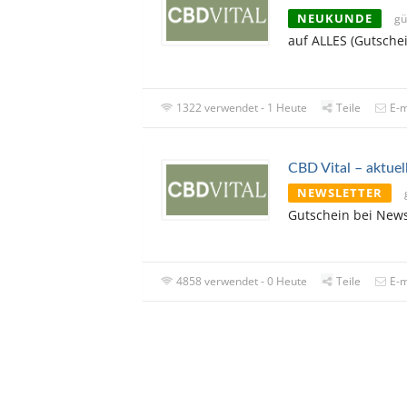
NEUKUNDE
gü
auf ALLES (Gutsche
1322 verwendet - 1 Heute
Teile
E-m
CBD Vital – aktuel
NEWSLETTER
Gutschein bei New
4858 verwendet - 0 Heute
Teile
E-m