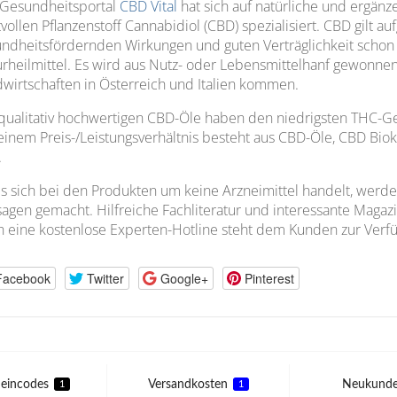
 Gesundheitsportal
CBD Vital
hat sich auf natürliche und ergä
tvollen Pflanzenstoff Cannabidiol (CBD) spezialisiert. CBD gilt au
ndheitsfördernden Wirkungen und guten Verträglichkeit schon
rheilmittel. Es wird aus Nutz- oder Lebensmittelhanf gewonnen, 
wirtschaften in Österreich und Italien kommen.
qualitativ hochwertigen CBD-Öle haben den niedrigsten THC-Ge
einem Preis-/Leistungsverhältnis besteht aus CBD-Öle, CBD B
.
s sich bei den Produkten um keine Arzneimittel handelt, werd
agen gemacht. Hilfreiche Fachliteratur und interessante Magaz
 eine kostenlose Experten-Hotline steht dem Kunden zur Verf
Facebook
Twitter
Google+
Pinterest
eincodes
Versandkosten
Neukund
1
1