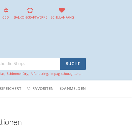
CBD
BALKONKRAFTWERKE
SCHULANFANG
SUCHE
las
,
Schimmel-Dry
,
Alfahosting
,
impag-schutzgitter
,...
ESPEICHERT
FAVORITEN
ANMELDEN
ktionen