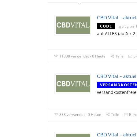
CBD Vital – aktue
CODE
gültig bis
auf ALLES (außer 2
11808 verwendet - 0 Heute
Teile
E-
CBD Vital – aktuel
VERSANDKOSTE
versandkostenfreie
833 verwendet - 0 Heute
Teile
E-ma
CBD Vital – aktue