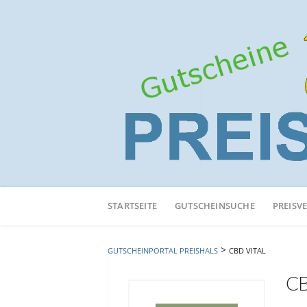
Neuen
Online-
STARTSEITE
GUTSCHEINSUCHE
PREISV
Shop
hinzufügen
>
GUTSCHEINPORTAL PREISHALS
CBD VITAL
CB