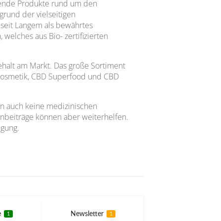
nzende Produkte rund um den
fgrund der vielseitigen
 seit Langem als bewährtes
welches aus Bio- zertifizierten
halt am Markt. Das große Sortiment
iokosmetik, CBD Superfood und CBD
en auch keine medizinischen
inbeiträge können aber weiterhelfen.
ügung.
e
Newsletter
1
1