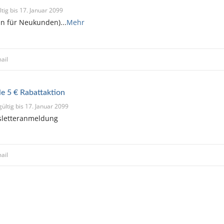
ltig bis 17. Januar 2099
in für Neukunden)
...
Mehr
ail
le 5 € Rabattaktion
gültig bis 17. Januar 2099
sletteranmeldung
ail