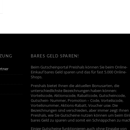
TZUNG
BARES GELD SPAREN!
Beim Gutscheinportal Preishals können Sie beim Online-
rtner
Einkauf bares Geld sparen und das für fast 5.000 Online-
Shops.
Preishals bietet Ihnen die aktuellen Bonusarten, die
unterschiedlichste Bezeichnungen haben können:
Vorteilscode, Aktionscode, Rabattcode, Gutscheincode,
Gutschein- Nummer, Promotion – Code, Vorteilscode,
Vorteilsnummer, Aktions-Rabatt, Voucher usw. Die
Bezeichnungen sind verschieden, aber immer zeigt Ihnen
Preishals, wie Sie Gutscheine nutzen können um beim Ein
bares Geld zu sparen und somit ein Schnäppchen zu mac
Einige Gutscheine funktionieren auch ohne Eingabe von