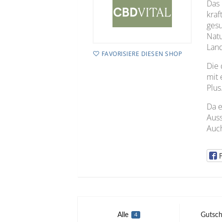
Das
kraf
gesu
Natu
Land
FAVORISIERE DIESEN SHOP
Die 
mit 
Plus
Da e
Auss
Auch
Alle
Gutsch
4