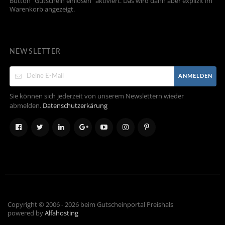
Button “Gutschein einlösen” aktiviert. Das wird dann aber explizit im
Warenkorb angezeigt.
NEWSLETTER
ANMELDEN
Sie können sich jederzeit von unserem Newslettern wieder
abmelden.
Datenschutzerkärung
Copyright © 2006 - 2026 beim Gutscheinportal Preishals
powered by
Alfahosting