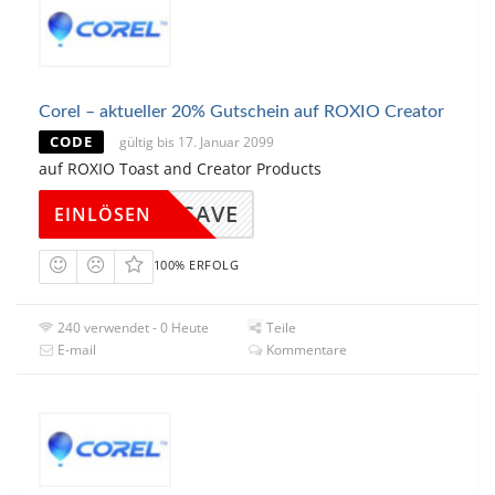
Corel – aktueller 20% Gutschein auf ROXIO Creator
CODE
gültig bis 17. Januar 2099
auf ROXIO Toast and Creator Products
OXIOSAVE
EINLÖSEN
100% ERFOLG
240 verwendet - 0 Heute
Teile
E-mail
Kommentare