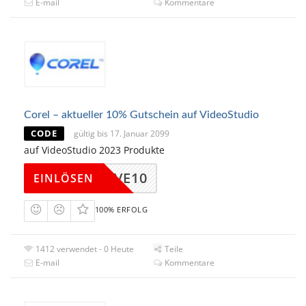
E-mail
Kommentare
Corel – aktueller 10% Gutschein auf VideoStudio
CODE
gültig bis 17. Januar 2099
auf VideoStudio 2023 Produkte
21SAVE10
EINLÖSEN
100% ERFOLG
1412 verwendet - 0 Heute
Teile
E-mail
Kommentare