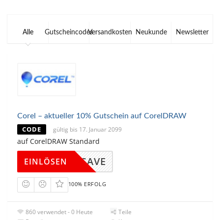
Alle
Gutscheincodes
Versandkosten
Neukunde
Newsletter
Corel – aktueller 10% Gutschein auf CorelDRAW
CODE
gültig bis 17. Januar 2099
auf CorelDRAW Standard
ORELSAVE
EINLÖSEN
100% ERFOLG
860 verwendet - 0 Heute
Teile