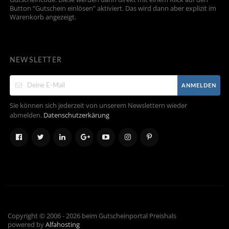
Button “Gutschein einlösen” aktiviert. Das wird dann aber explizit im
Warenkorb angezeigt.
NEWSLETTER
ANMELDEN
Sie können sich jederzeit von unserem Newslettern wieder
abmelden.
Datenschutzerkärung
Copyright © 2006 - 2026 beim Gutscheinportal Preishals
powered by
Alfahosting