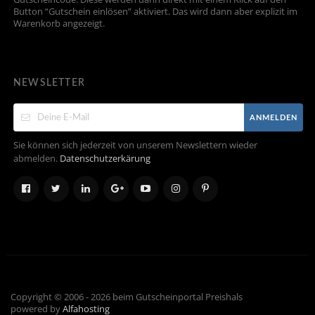
Button “Gutschein einlösen” aktiviert. Das wird dann aber explizit im
Warenkorb angezeigt.
NEWSLETTER
ANMELDEN
Sie können sich jederzeit von unserem Newslettern wieder
abmelden.
Datenschutzerkärung
Copyright © 2006 - 2026 beim Gutscheinportal Preishals
powered by
Alfahosting