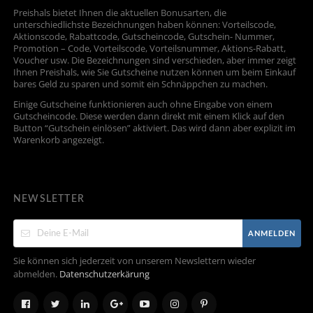
Preishals bietet Ihnen die aktuellen Bonusarten, die
unterschiedlichste Bezeichnungen haben können: Vorteilscode,
Aktionscode, Rabattcode, Gutscheincode, Gutschein- Nummer,
Promotion – Code, Vorteilscode, Vorteilsnummer, Aktions-Rabatt,
Voucher usw. Die Bezeichnungen sind verschieden, aber immer zeigt
Ihnen Preishals, wie Sie Gutscheine nutzen können um beim Einkauf
bares Geld zu sparen und somit ein Schnäppchen zu machen.
Einige Gutscheine funktionieren auch ohne Eingabe von einem
Gutscheincode. Diese werden dann direkt mit einem Klick auf den
Button “Gutschein einlösen” aktiviert. Das wird dann aber explizit im
Warenkorb angezeigt.
NEWSLETTER
ANMELDEN
Sie können sich jederzeit von unserem Newslettern wieder
abmelden.
Datenschutzerkärung