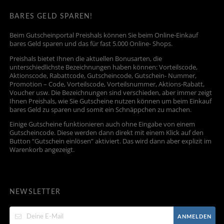
BARES GELD SPAREN!
Beim Gutscheinportal Preishals können Sie beim Online-Einkauf
bares Geld sparen und das für fast 5.000 Online- Shops.
Preishals bietet Ihnen die aktuellen Bonusarten, die
unterschiedlichste Bezeichnungen haben können: Vorteilscode,
Aktionscode, Rabattcode, Gutscheincode, Gutschein- Nummer,
Promotion – Code, Vorteilscode, Vorteilsnummer, Aktions-Rabatt,
Voucher usw. Die Bezeichnungen sind verschieden, aber immer zeigt
Ihnen Preishals, wie Sie Gutscheine nutzen können um beim Einkauf
bares Geld zu sparen und somit ein Schnäppchen zu machen.
Einige Gutscheine funktionieren auch ohne Eingabe von einem
Gutscheincode. Diese werden dann direkt mit einem Klick auf den
Button “Gutschein einlösen” aktiviert. Das wird dann aber explizit im
Warenkorb angezeigt.
NEWSLETTER
ANMELDEN