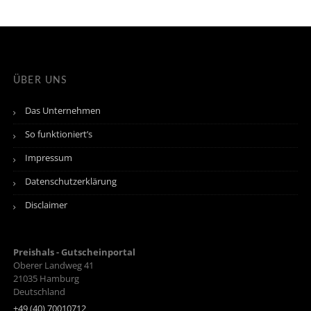
ÜBER UNS
Das Unternehmen
So funktioniert’s
Impressum
Datenschutzerklärung
Disclaimer
Preishals - Gutscheinportal
Oberer Landweg 41
21035
Hamburg
Deutschland
+49 (40) 70010712