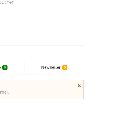
 buchen.
e
Newsletter
0
0
rbei.