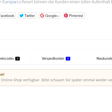
m
Europarcs
Resort können die Kunden einen tollen Aufenthalt
Facebook
Twitter
Google+
Pinterest
eincodes
Versandkosten
Neukund
0
0
en!
 Online-Shop verfügbar. Bitte schauen Sie später einmal wieder vo