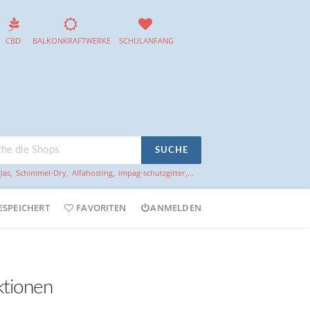
CBD
BALKONKRAFTWERKE
SCHULANFANG
SUCHE
las
,
Schimmel-Dry
,
Alfahosting
,
impag-schutzgitter
,...
ESPEICHERT
FAVORITEN
ANMELDEN
ktionen