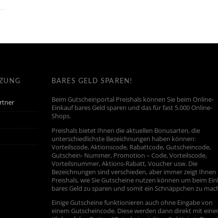
TZUNG
BARES GELD SPAREN!
Beim Gutscheinportal Preishals können Sie beim Online-
rtner
Einkauf bares Geld sparen und das für fast 5.000 Online-
Shops.
Preishals bietet Ihnen die aktuellen Bonusarten, die
unterschiedlichste Bezeichnungen haben können:
Vorteilscode, Aktionscode, Rabattcode, Gutscheincode,
Gutschein- Nummer, Promotion – Code, Vorteilscode,
Vorteilsnummer, Aktions-Rabatt, Voucher usw. Die
Bezeichnungen sind verschieden, aber immer zeigt Ihnen
Preishals, wie Sie Gutscheine nutzen können um beim Ein
bares Geld zu sparen und somit ein Schnäppchen zu mac
Einige Gutscheine funktionieren auch ohne Eingabe von
einem Gutscheincode. Diese werden dann direkt mit ein