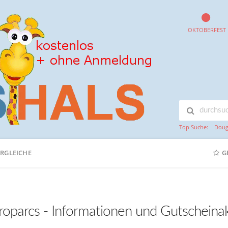
OKTOBERFEST
Top Suche:
Doug
ERGLEICHE
G
roparcs - Informationen und Gutscheina