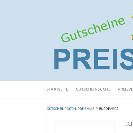
Neuen
Online-
STARTSEITE
GUTSCHEINSUCHE
PREISV
Shop
hinzufügen
>
GUTSCHEINPORTAL PREISHALS
EUROPARCS
Eu