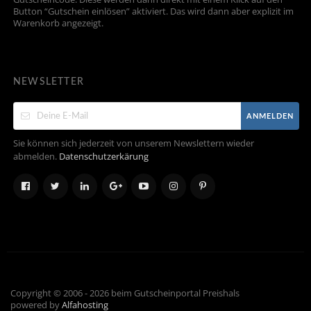
Button “Gutschein einlösen” aktiviert. Das wird dann aber explizit im
Warenkorb angezeigt.
NEWSLETTER
ANMELDEN
Sie können sich jederzeit von unserem Newslettern wieder
abmelden.
Datenschutzerkärung
Copyright © 2006 - 2026 beim Gutscheinportal Preishals
powered by
Alfahosting