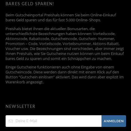
BARES GELD SPAREN!
Beim Gutscheinportal Preishals können Sie beim Online-Einkauf
bares Geld sparen und das für fast 5.000 Online- Shops.
Preishals bietet Ihnen die aktuellen Bonusarten, die
unterschiedlichste Bezeichnungen haben können: Vorteilscode,
Aktionscode, Rabattcode, Gutscheincode, Gutschein- Nummer,
Promotion – Code, Vorteilscode, Vorteilsnummer, Aktions-Rabatt,
Voucher usw. Die Bezeichnungen sind verschieden, aber immer zeigt
Ihnen Preishals, wie Sie Gutscheine nutzen können um beim Einkauf
bares Geld zu sparen und somit ein Schnäppchen zu machen.
Einige Gutscheine funktionieren auch ohne Eingabe von einem
Gutscheincode. Diese werden dann direkt mit einem Klick auf den
Button “Gutschein einlösen” aktiviert. Das wird dann aber explizit im
Warenkorb angezeigt.
NEWSLETTER
ANMELDEN