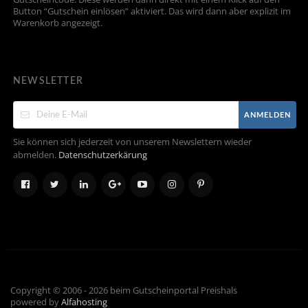
Button “Gutschein einlösen” aktiviert. Das wird dann aber explizit im
Warenkorb angezeigt.
NEWSLETTER
ANMELDEN
Sie können sich jederzeit von unserem Newslettern wieder
abmelden.
Datenschutzerkärung
Copyright © 2006 - 2026 beim Gutscheinportal Preishals
powered by
Alfahosting