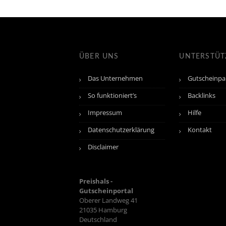
ÜBER UNS
UNTERSTÜ
Das Unternehmen
Gutscheinpa
So funktioniert’s
Backlinks
Impressum
Hilfe
Datenschutzerklärung
Kontakt
Disclaimer
Preishals -
Gutscheinportal
Oberer Landweg 41
21035
Hamburg
Deutschland