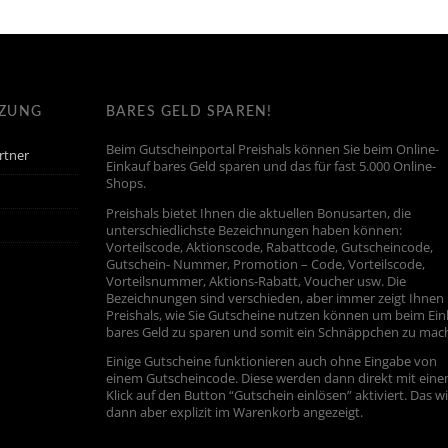
TZUNG
BARES GELD SPAREN!
Beim Gutscheinportal Preishals können Sie beim Online-
rtner
Einkauf bares Geld sparen und das für fast 5.000 Online-
Shops.
Preishals bietet Ihnen die aktuellen Bonusarten, die
unterschiedlichste Bezeichnungen haben können:
Vorteilscode, Aktionscode, Rabattcode, Gutscheincode,
Gutschein- Nummer, Promotion – Code, Vorteilscode,
Vorteilsnummer, Aktions-Rabatt, Voucher usw. Die
Bezeichnungen sind verschieden, aber immer zeigt Ihnen
Preishals, wie Sie Gutscheine nutzen können um beim Ein
bares Geld zu sparen und somit ein Schnäppchen zu mac
Einige Gutscheine funktionieren auch ohne Eingabe von
einem Gutscheincode. Diese werden dann direkt mit ein
Klick auf den Button “Gutschein einlösen” aktiviert. Das w
dann aber explizit im Warenkorb angezeigt.