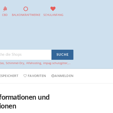
CBD
BALKONKRAFTWERKE
SCHULANFANG
SUCHE
las
,
Schimmel-Dry
,
Alfahosting
,
impag-schutzgitter
,...
ESPEICHERT
FAVORITEN
ANMELDEN
nformationen und
ionen