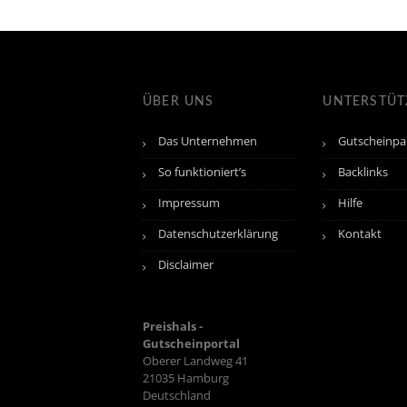
ÜBER UNS
UNTERSTÜ
Das Unternehmen
Gutscheinpa
So funktioniert’s
Backlinks
Impressum
Hilfe
Datenschutzerklärung
Kontakt
Disclaimer
Preishals -
Gutscheinportal
Oberer Landweg 41
21035
Hamburg
Deutschland