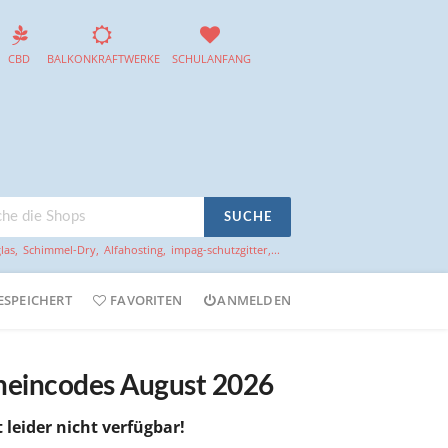
CBD
BALKONKRAFTWERKE
SCHULANFANG
SUCHE
las
,
Schimmel-Dry
,
Alfahosting
,
impag-schutzgitter
,...
ESPEICHERT
FAVORITEN
ANMELDEN
cheincodes August 2026
t leider nicht verfügbar!