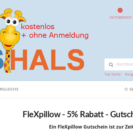
OKTOBERFEST
Top Suche:
Doug
ERGLEICHE
G
FleXpillow - 5% Rabatt - Guts
Ein FleXpillow Gutschein ist zur Zei