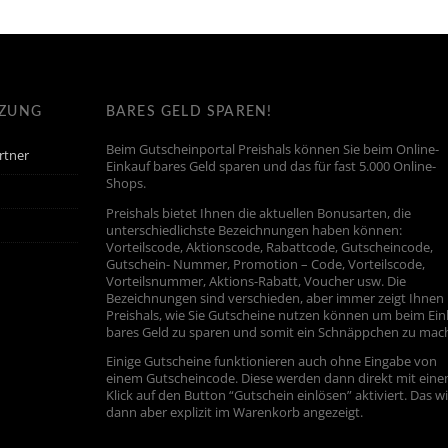
TZUNG
BARES GELD SPAREN!
Beim Gutscheinportal Preishals können Sie beim Online-
rtner
Einkauf bares Geld sparen und das für fast 5.000 Online-
Shops.
Preishals bietet Ihnen die aktuellen Bonusarten, die
unterschiedlichste Bezeichnungen haben können:
Vorteilscode, Aktionscode, Rabattcode, Gutscheincode,
Gutschein- Nummer, Promotion – Code, Vorteilscode,
Vorteilsnummer, Aktions-Rabatt, Voucher usw. Die
Bezeichnungen sind verschieden, aber immer zeigt Ihnen
Preishals, wie Sie Gutscheine nutzen können um beim Ein
bares Geld zu sparen und somit ein Schnäppchen zu mac
Einige Gutscheine funktionieren auch ohne Eingabe von
einem Gutscheincode. Diese werden dann direkt mit ein
Klick auf den Button “Gutschein einlösen” aktiviert. Das w
dann aber explizit im Warenkorb angezeigt.