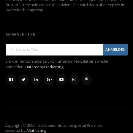
Button “Gutschein einlösen” aktiviert. Das wird dann aber explizit im
Warenkorb angezeigt.
NEWSLETTER
ANMELDEN
Sie können sich jederzeit von unserem Newslettern wieder
abmelden.
Datenschutzerkärung
Copyright © 2006 - 2026 beim Gutscheinportal Preishals
powered by
Alfahosting