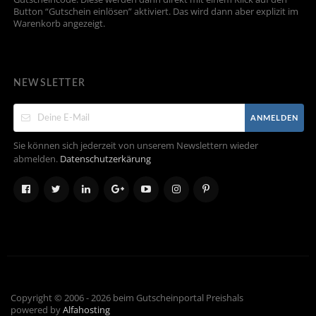
Button “Gutschein einlösen” aktiviert. Das wird dann aber explizit im
Warenkorb angezeigt.
NEWSLETTER
ANMELDEN
Sie können sich jederzeit von unserem Newslettern wieder
abmelden.
Datenschutzerkärung
Copyright © 2006 - 2026 beim Gutscheinportal Preishals
powered by
Alfahosting