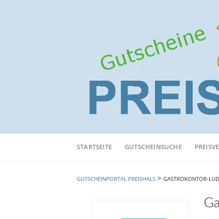
Neuen
Online-
STARTSEITE
GUTSCHEINSUCHE
PREISV
Shop
hinzufügen
>
GUTSCHEINPORTAL PREISHALS
GASTROKONTOR-LUD
Ga