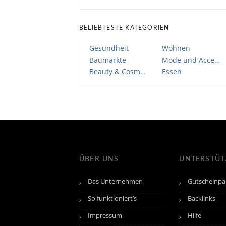
BELIEBTESTE KATEGORIEN
Gesundheit
Wohnen
Baumärkte
Mode und Accessoires
Beauty & Cosmetic
Essen
ÜBER UNS
UNTERSTÜ
Das Unternehmen
Gutscheinpa
So funktioniert’s
Backlinks
Impressum
Hilfe