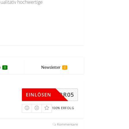
alitativ hochwertige
e
Newsletter
0
0
SCHIRR05
EINLÖSEN
100% ERFOLG
Kommentare