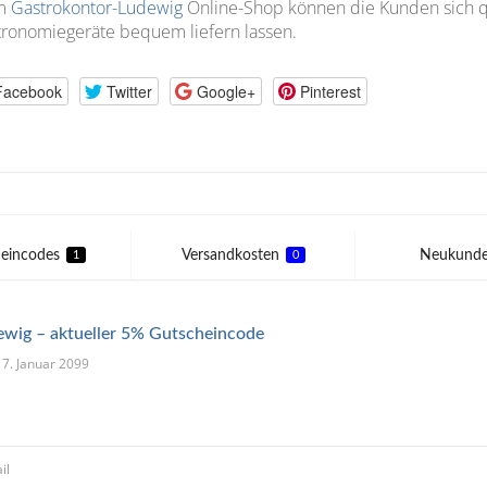
m
Gastrokontor-Ludewig
Online-Shop können die Kunden sich qu
ronomiegeräte bequem liefern lassen.
Facebook
Twitter
Google+
Pinterest
eincodes
Versandkosten
Neukund
1
0
wig – aktueller 5% Gutscheincode
 17. Januar 2099
il