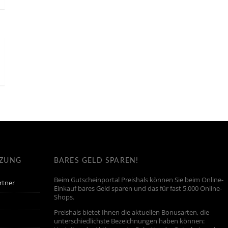
TZUNG
BARES GELD SPAREN!
Beim Gutscheinportal Preishals können Sie beim Online-
rtner
Einkauf bares Geld sparen und das für fast 5.000 Online-
Shops.
Preishals bietet Ihnen die aktuellen Bonusarten, die
unterschiedlichste Bezeichnungen haben können: