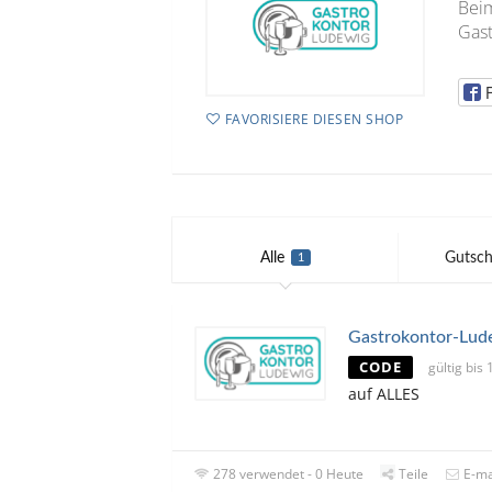
Bei
Gast
FAVORISIERE DIESEN SHOP
Alle
Gutsch
1
Gastrokontor-Lude
CODE
gültig bis
auf ALLES
278 verwendet - 0 Heute
Teile
E-ma