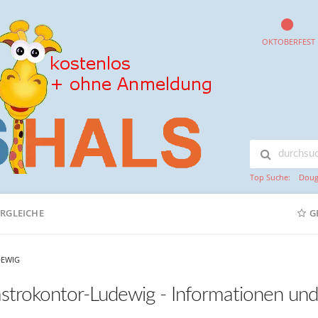
OKTOBERFEST
Top Suche:
Doug
ERGLEICHE
G
EWIG
strokontor-Ludewig - Informationen un