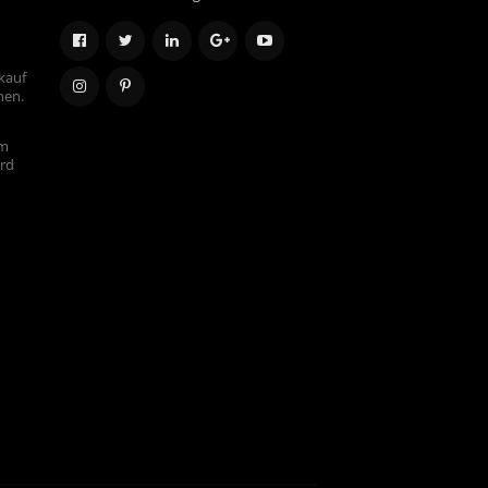
kauf
hen.
em
ird