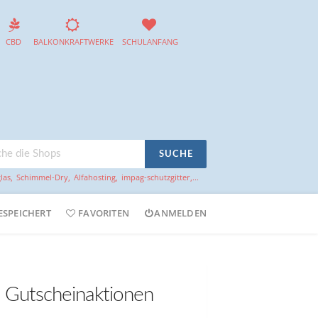
CBD
BALKONKRAFTWERKE
SCHULANFANG
SUCHE
las
,
Schimmel-Dry
,
Alfahosting
,
impag-schutzgitter
,...
ESPEICHERT
FAVORITEN
ANMELDEN
d Gutscheinaktionen