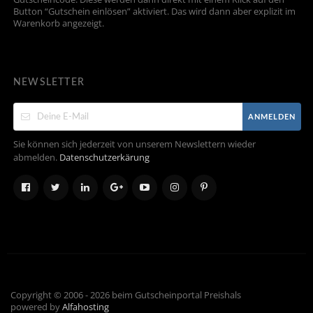
Button “Gutschein einlösen” aktiviert. Das wird dann aber explizit im
Warenkorb angezeigt.
NEWSLETTER
ANMELDEN
Sie können sich jederzeit von unserem Newslettern wieder
abmelden.
Datenschutzerkärung
Copyright © 2006 - 2026 beim Gutscheinportal Preishals
powered by
Alfahosting