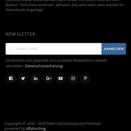
Button “Gutschein einlösen” aktiviert. Das wird dann aber explizit im
Warenkorb angezeigt.
NEWSLETTER
ANMELDEN
Sie können sich jederzeit von unserem Newslettern wieder
abmelden.
Datenschutzerkärung
Copyright © 2006 - 2026 beim Gutscheinportal Preishals
powered by
Alfahosting