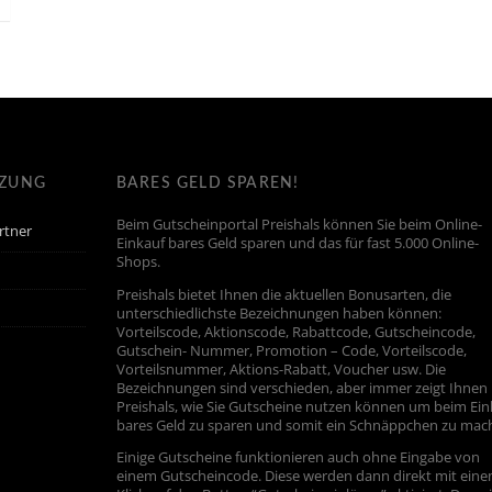
TZUNG
BARES GELD SPAREN!
Beim Gutscheinportal Preishals können Sie beim Online-
rtner
Einkauf bares Geld sparen und das für fast 5.000 Online-
Shops.
Preishals bietet Ihnen die aktuellen Bonusarten, die
unterschiedlichste Bezeichnungen haben können:
Vorteilscode, Aktionscode, Rabattcode, Gutscheincode,
Gutschein- Nummer, Promotion – Code, Vorteilscode,
Vorteilsnummer, Aktions-Rabatt, Voucher usw. Die
Bezeichnungen sind verschieden, aber immer zeigt Ihnen
Preishals, wie Sie Gutscheine nutzen können um beim Ein
bares Geld zu sparen und somit ein Schnäppchen zu mac
Einige Gutscheine funktionieren auch ohne Eingabe von
einem Gutscheincode. Diese werden dann direkt mit ein