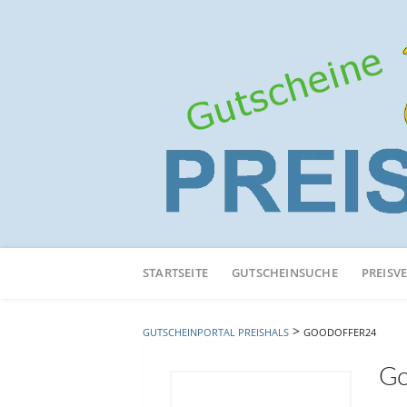
Neuen
Online-
STARTSEITE
GUTSCHEINSUCHE
PREISV
Shop
hinzufügen
>
GUTSCHEINPORTAL PREISHALS
GOODOFFER24
Go