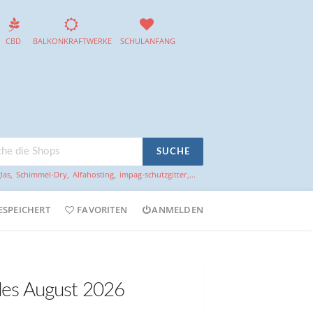
CBD
BALKONKRAFTWERKE
SCHULANFANG
SUCHE
las
,
Schimmel-Dry
,
Alfahosting
,
impag-schutzgitter
,...
ESPEICHERT
FAVORITEN
ANMELDEN
des August 2026