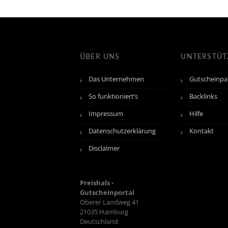
ÜBER UNS
UNTERSTÜ
Das Unternehmen
Gutscheinpa
So funktioniert’s
Backlinks
Impressum
Hilfe
Datenschutzerklärung
Kontakt
Disclaimer
Preishals -
Gutscheinportal
Oberer Landweg 41
21035
Hamburg
Deutschland