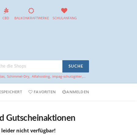
CBD
BALKONKRAFTWERKE
SCHULANFANG
SUCHE
las
,
Schimmel-Dry
,
Alfahosting
,
impag-schutzgitter
,...
ESPEICHERT
FAVORITEN
ANMELDEN
nd Gutscheinaktionen
 leider nicht verfügbar!