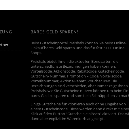
TZUNG
BARES GELD SPAREN!
Beim Gutscheinportal Preishals können Sie beim Online-
rtner
Einkauf bares Geld sparen und das für fast 5.000 Online-
Shops.
Preishals bietet Ihnen die aktuellen Bonusarten, die
unterschiedlichste Bezeichnungen haben können:
Vorteilscode, Aktionscode, Rabattcode, Gutscheincode,
Gutschein- Nummer, Promotion – Code, Vorteilscode,
Vorteilsnummer, Aktions-Rabatt, Voucher usw. Die
Bezeichnungen sind verschieden, aber immer zeigt Ihnen
Preishals, wie Sie Gutscheine nutzen können um beim Ein
bares Geld zu sparen und somit ein Schnäppchen zu mac
Einige Gutscheine funktionieren auch ohne Eingabe von
einem Gutscheincode. Diese werden dann direkt mit ein
Klick auf den Button “Gutschein einlösen” aktiviert. Das w
dann aber explizit im Warenkorb angezeigt.