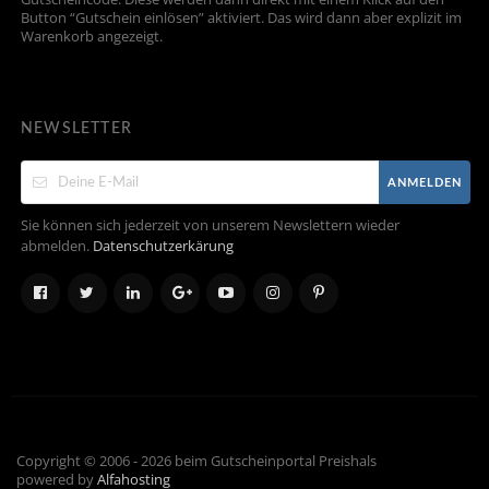
Button “Gutschein einlösen” aktiviert. Das wird dann aber explizit im
Warenkorb angezeigt.
NEWSLETTER
ANMELDEN
Sie können sich jederzeit von unserem Newslettern wieder
abmelden.
Datenschutzerkärung
Copyright © 2006 - 2026 beim Gutscheinportal Preishals
powered by
Alfahosting