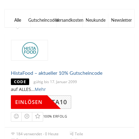
Alle
Gutscheincodes
Versandkosten
Neukunde
Newsletter
HistaFood – aktueller 10% Gutscheincode
CODE
gültig bis 17. Januar 2099
auf ALLES
...
Mehr
HISTA10
EINLÖSEN
100% ERFOLG
184 verwendet - 0 Heute
Teile