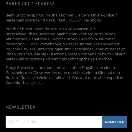
BARES GELD SPAREN!
Beim Gutscheinportal Preishals können Sie beim Online-Einkauf
bares Geld sparen und das für fast 5.000 Online- Shops.
Preishals bietet Ihnen die aktuellen Bonusarten, die
unterschiedlichste Bezeichnungen haben können: Vorteilscode,
Aktionscode, Rabattcode, Gutscheincode, Gutschein- Nummer,
Promotion – Code, Vorteilscode, Vorteilsnummer, Aktions-Rabatt,
Voucher usw. Die Bezeichnungen sind verschieden, aber immer zeigt
Ihnen Preishals, wie Sie Gutscheine nutzen können um beim Einkauf
bares Geld zu sparen und somit ein Schnäppchen zu machen.
Einige Gutscheine funktionieren auch ohne Eingabe von einem
Gutscheincode. Diese werden dann direkt mit einem Klick auf den
Button “Gutschein einlösen” aktiviert. Das wird dann aber explizit im
Warenkorb angezeigt.
NEWSLETTER
ANMELDEN