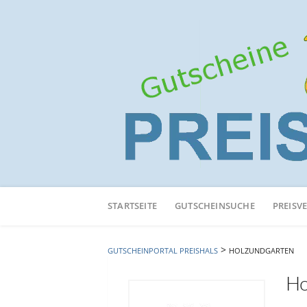
Neuen
Online-
STARTSEITE
GUTSCHEINSUCHE
PREISV
Shop
hinzufügen
>
GUTSCHEINPORTAL PREISHALS
HOLZUNDGARTEN
Ho