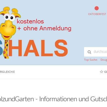
OKTOBERFEST
Top Suche:
Doug
ERGLEICHE
G
lzundGarten - Informationen und Gutsc