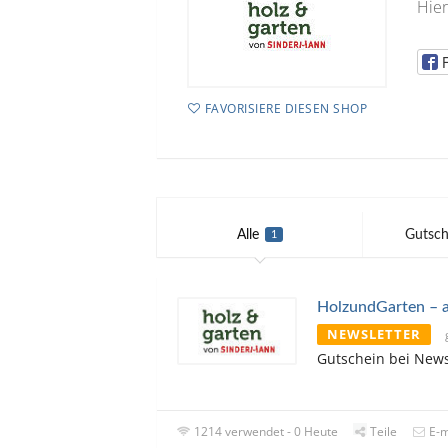
Hier
FAVORISIERE DIESEN SHOP
Alle
Gutsch
1
HolzundGarten – a
NEWSLETTER
Gutschein bei New
1214 verwendet - 0 Heute
Teile
E-m