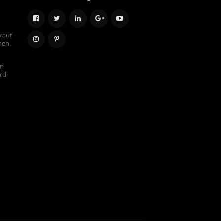
kauf
hen.
em
ird