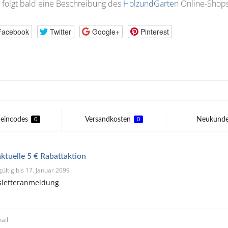
 folgt bald eine Beschreibung des
HolzundGarten
Online-Shops
Facebook
Twitter
Google+
Pinterest
eincodes
Versandkosten
Neukund
0
0
ktuelle 5 € Rabattaktion
gültig bis 17. Januar 2099
sletteranmeldung
ail