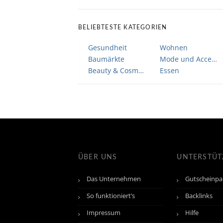
BELIEBTESTE KATEGORIEN
Gesundheit
Wohnen
Baumärkte
Mode und Accessoires
Beauty & Cosmetic
Essen
ÜBER UNS
UNTERSTÜ
Das Unternehmen
Gutscheinpa
So funktioniert’s
Backlinks
Impressum
Hilfe