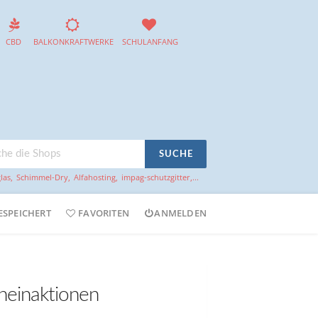
CBD
BALKONKRAFTWERKE
SCHULANFANG
SUCHE
las
,
Schimmel-Dry
,
Alfahosting
,
impag-schutzgitter
,...
ESPEICHERT
FAVORITEN
ANMELDEN
heinaktionen