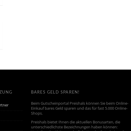
TZUNG
BARES GELD SPAREN!
Beim Gutscheinportal Preishals können Sie beim Online-
rtner
Einkauf bares Geld sparen und das für fast 5.000 Online-
Shops.
Preishals bietet Ihnen die aktuellen Bonusarten, die
unterschiedlichste Bezeichnungen haben können: