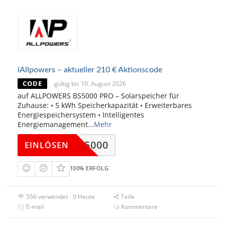
iAllpowers – aktueller 210 € Aktionscode
CODE
gültig bis 10. August 2026
auf ALLPOWERS BS5000 PRO – Solarspeicher für
Zuhause: • 5 kWh Speicherkapazität • Erweiterbares
Energiespeichersystem • Intelligentes
Energiemanagement
...
Mehr
AFBS5000
EINLÖSEN
100% ERFOLG
556 verwendet - 0 Heute
Teile
E-mail
Kommentare