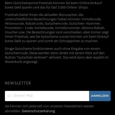
Beim Gutscheinportal Preishals können Sie beim Online-Einkauf
bares Geld sparen und das für fast 5.000 Online- Shops.
Preishals bietet Ihnen die aktuellen Bonusarten, die
unterschiedlichste Bezeichnungen haben können: Vorteilscode,
Aktionscode, Rabattcode, Gutscheincode, Gutschein- Nummer,
Promotion – Code, Vorteilscode, Vorteilsnummer, Aktions-Rabatt,
Voucher usw. Die Bezeichnungen sind verschieden, aber immer zeigt
Ihnen Preishals, wie Sie Gutscheine nutzen können um beim Einkauf
bares Geld zu sparen und somit ein Schnäppchen zu machen.
Einige Gutscheine funktionieren auch ohne Eingabe von einem
Gutscheincode. Diese werden dann direkt mit einem Klick auf den
Button “Gutschein einlösen” aktiviert. Das wird dann aber explizit im
Warenkorb angezeigt.
NEWSLETTER
ANMELDEN
Sie können sich jederzeit von unserem Newslettern wieder
abmelden.
Datenschutzerkärung