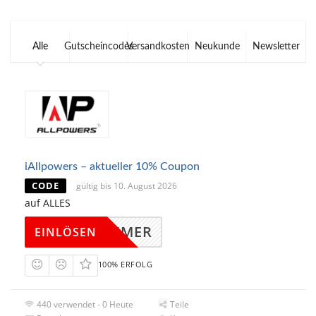
Alle
Gutscheincodes
Versandkosten
Neukunde
Newsletter
iAllpowers – aktueller 10% Coupon
CODE
gültig bis 10. August 2026
auf ALLES
AFSUMMER
EINLÖSEN
100% ERFOLG
440 verwendet - 0 Heute
Teile