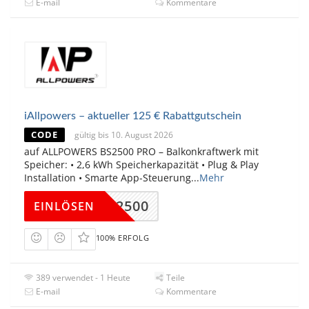
E-mail
Kommentare
iAllpowers – aktueller 125 € Rabattgutschein
CODE
gültig bis 10. August 2026
auf ALLPOWERS BS2500 PRO – Balkonkraftwerk mit
Speicher: • 2,6 kWh Speicherkapazität • Plug & Play
Installation • Smarte App-Steuerung
...
Mehr
AFBS2500
EINLÖSEN
100% ERFOLG
389 verwendet - 1 Heute
Teile
E-mail
Kommentare