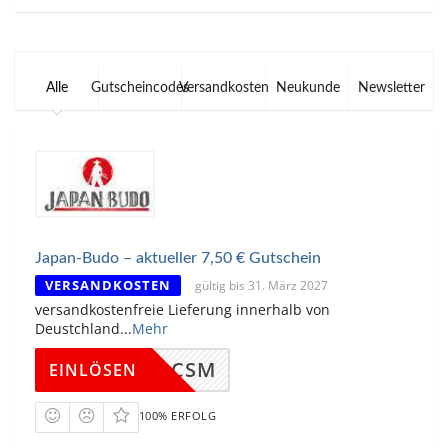
Alle
Gutscheincodes
Versandkosten
Neukunde
Newsletter
Japan-Budo – aktueller 7,50 € Gutschein
VERSANDKOSTEN
gültig bis 31. März 2027
versandkostenfreie Lieferung innerhalb von
Deustchland
...
Mehr
TSC9DCSM
EINLÖSEN
100% ERFOLG