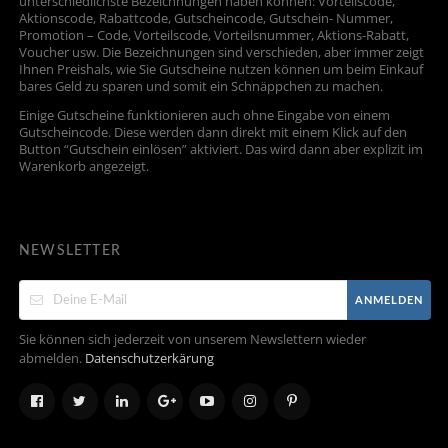
unterschiedlichste Bezeichnungen haben können: Vorteilscode,
Aktionscode, Rabattcode, Gutscheincode, Gutschein- Nummer,
Promotion – Code, Vorteilscode, Vorteilsnummer, Aktions-Rabatt,
Voucher usw. Die Bezeichnungen sind verschieden, aber immer zeigt
Ihnen Preishals, wie Sie Gutscheine nutzen können um beim Einkauf
bares Geld zu sparen und somit ein Schnäppchen zu machen.
Einige Gutscheine funktionieren auch ohne Eingabe von einem
Gutscheincode. Diese werden dann direkt mit einem Klick auf den
Button “Gutschein einlösen” aktiviert. Das wird dann aber explizit im
Warenkorb angezeigt.
NEWSLETTER
ANMELDEN
Sie können sich jederzeit von unserem Newslettern wieder
abmelden.
Datenschutzerkärung