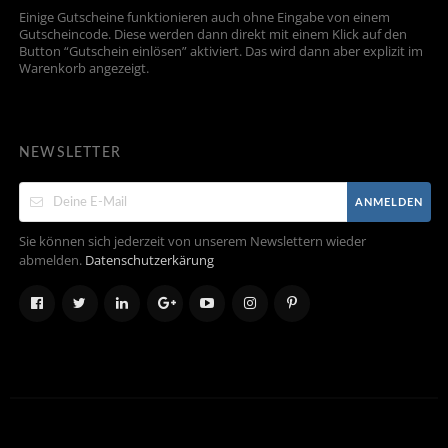
Einige Gutscheine funktionieren auch ohne Eingabe von einem
Gutscheincode. Diese werden dann direkt mit einem Klick auf den
Button “Gutschein einlösen” aktiviert. Das wird dann aber explizit im
Warenkorb angezeigt.
NEWSLETTER
ANMELDEN
Sie können sich jederzeit von unserem Newslettern wieder
abmelden.
Datenschutzerkärung