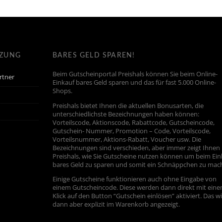
TZUNG
BARES GELD SPAREN!
Beim Gutscheinportal Preishals können Sie beim Online-
rtner
Einkauf bares Geld sparen und das für fast 5.000 Online-
Shops.
Preishals bietet Ihnen die aktuellen Bonusarten, die
unterschiedlichste Bezeichnungen haben können:
Vorteilscode, Aktionscode, Rabattcode, Gutscheincode,
Gutschein- Nummer, Promotion – Code, Vorteilscode,
Vorteilsnummer, Aktions-Rabatt, Voucher usw. Die
Bezeichnungen sind verschieden, aber immer zeigt Ihnen
Preishals, wie Sie Gutscheine nutzen können um beim Ein
bares Geld zu sparen und somit ein Schnäppchen zu mac
Einige Gutscheine funktionieren auch ohne Eingabe von
einem Gutscheincode. Diese werden dann direkt mit ein
Klick auf den Button “Gutschein einlösen” aktiviert. Das w
dann aber explizit im Warenkorb angezeigt.