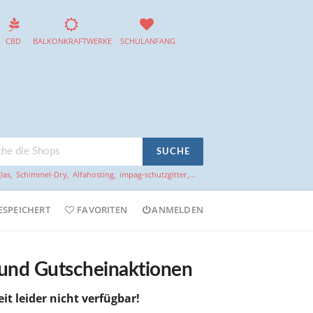
CBD
BALKONKRAFTWERKE
SCHULANFANG
SUCHE
las
,
Schimmel-Dry
,
Alfahosting
,
impag-schutzgitter
,...
ESPEICHERT
FAVORITEN
ANMELDEN
 und Gutscheinaktionen
it leider nicht verfügbar!