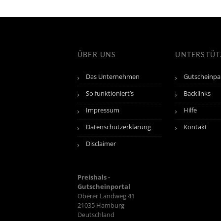
ÜBER UNS
UNTERSTÜ
Das Unternehmen
Gutscheinpa
So funktioniert’s
Backlinks
Impressum
Hilfe
Datenschutzerklärung
Kontakt
Disclaimer
Preishals -
Gutscheinportal
Oberer Landweg 41
21035
Hamburg
Deutschland