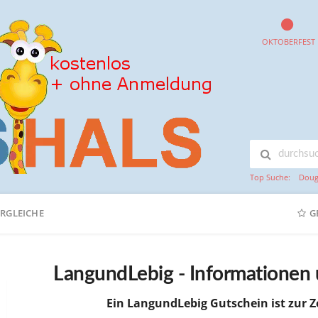
OKTOBERFEST
Top Suche:
Doug
ERGLEICHE
G
LangundLebig - Informationen
Ein LangundLebig Gutschein ist zur Ze