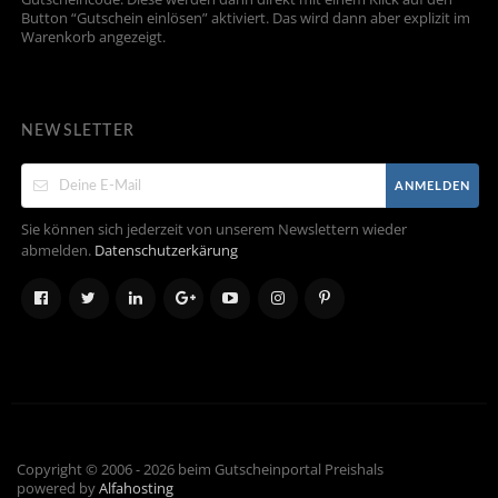
Button “Gutschein einlösen” aktiviert. Das wird dann aber explizit im
Warenkorb angezeigt.
NEWSLETTER
ANMELDEN
Sie können sich jederzeit von unserem Newslettern wieder
abmelden.
Datenschutzerkärung
Copyright © 2006 - 2026 beim Gutscheinportal Preishals
powered by
Alfahosting