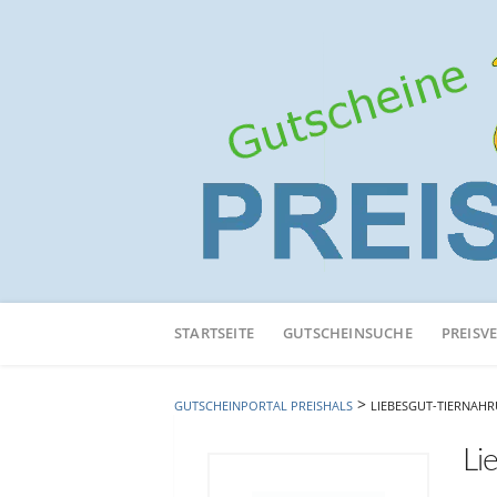
Neuen
Online-
STARTSEITE
GUTSCHEINSUCHE
PREISV
Shop
hinzufügen
>
GUTSCHEINPORTAL PREISHALS
LIEBESGUT-TIERNAH
Li