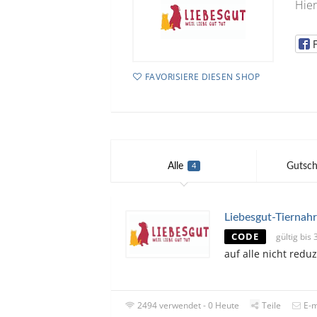
Hier
FAVORISIERE DIESEN SHOP
Alle
Gutsch
4
Liebesgut-Tiernah
CODE
gültig bi
auf alle nicht reduz
2494 verwendet - 0 Heute
Teile
E-m