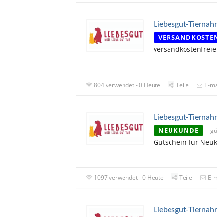
Liebesgut-Tiernahr
VERSANDKOSTE
versandkostenfreie
804 verwendet - 0 Heute
Teile
E-ma
Liebesgut-Tiernahr
NEUKUNDE
gü
Gutschein für Neu
1097 verwendet - 0 Heute
Teile
E-m
Liebesgut-Tiernah