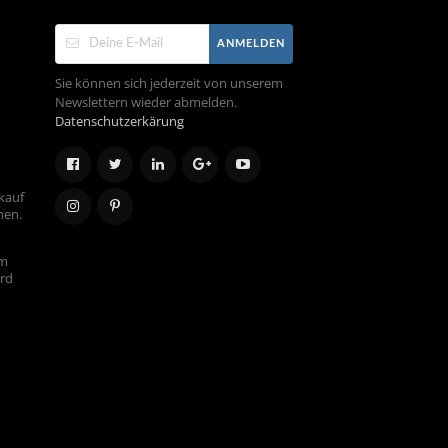
ANMELDEN
Sie können sich jederzeit von unserem
Newslettern wieder abmelden.
Datenschutzerkärung
kauf
hen.
em
ird