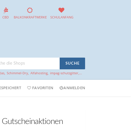
CBD
BALKONKRAFTWERKE
SCHULANFANG
SUCHE
las
,
Schimmel-Dry
,
Alfahosting
,
impag-schutzgitter
,...
ESPEICHERT
FAVORITEN
ANMELDEN
d Gutscheinaktionen