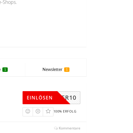
e-Shops.
e
Newsletter
1
1
FUTTER10
EINLÖSEN
100% ERFOLG
Kommentare