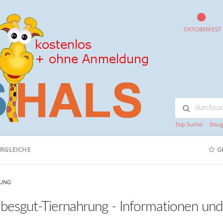
OKTOBERFEST
Top Suche:
Doug
ERGLEICHE
G
RUNG
ebesgut-Tiernahrung - Informationen un