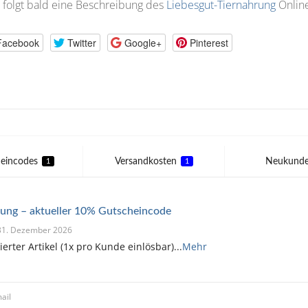
 folgt bald eine Beschreibung des
Liebesgut-Tiernahrung
Onlin
Facebook
Twitter
Google+
Pinterest
eincodes
Versandkosten
Neukund
1
1
rung – aktueller 10% Gutscheincode
s 31. Dezember 2026
ierter Artikel (1x pro Kunde einlösbar)
...
Mehr
ail