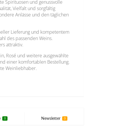
te Spirituosen und genussvolle
ität, Vielfalt und sorgfältig
ndere Anlässe und den täglichen
hneller Lieferung und kompetentem
Wahl des passenden Weins.
 attraktiv.
n, Rosé und weitere ausgewählte
und einer komfortablen Bestellung.
hte Weinliebhaber.
e
Newsletter
0
0