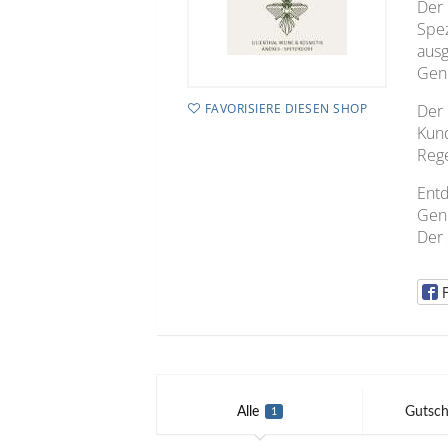
Der
Spez
ausg
Gen
FAVORISIERE DIESEN SHOP
Der 
Kund
Reg
Ent
Genu
Der 
Alle
Gutsch
1