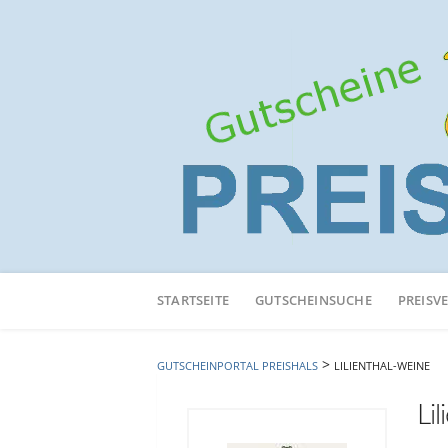
Neuen
Online-
STARTSEITE
GUTSCHEINSUCHE
PREISV
Shop
hinzufügen
>
GUTSCHEINPORTAL PREISHALS
LILIENTHAL-WEINE
Li