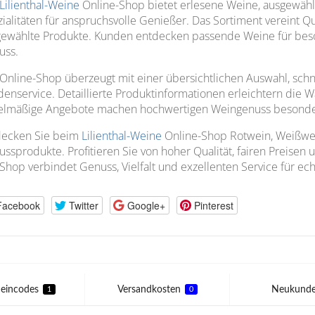
Lilienthal-Weine
Online-Shop bietet erlesene Weine, ausgewähl
ialitäten für anspruchsvolle Genießer. Das Sortiment vereint Qual
ewählte Produkte. Kunden entdecken passende Weine für beso
uss.
Online-Shop überzeugt mit einer übersichtlichen Auswahl, sc
enservice. Detaillierte Produktinformationen erleichtern die 
elmäßige Angebote machen hochwertigen Weingenuss besonders
decken Sie beim
Lilienthal-Weine
Online-Shop Rotwein, Weißwei
ssprodukte. Profitieren Sie von hoher Qualität, fairen Preisen 
Shop verbindet Genuss, Vielfalt und exzellenten Service für ec
Facebook
Twitter
Google+
Pinterest
eincodes
Versandkosten
Neukund
1
0