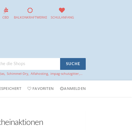
CBD
BALKONKRAFTWERKE
SCHULANFANG
SUCHE
las
,
Schimmel-Dry
,
Alfahosting
,
impag-schutzgitter
,...
ESPEICHERT
FAVORITEN
ANMELDEN
cheinaktionen